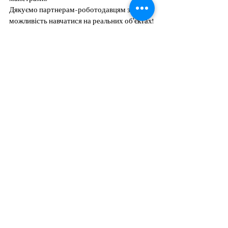
Дякуємо партнерам-роботодавцям за 
можливість навчатися на реальних об'єктах!
Матеріали посту підготувала голова 
циклової комісії електротехнічних 
дисциплін Валерія ПАНЧОХА
Теги:
електротехнічні дисципліни
практична підготовка 141
виробнича практика
Професійна підготовка
Пов'язані пости
Дивитися всі