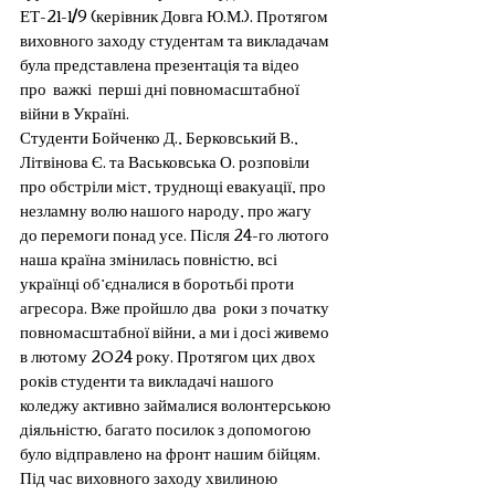
ЕТ-21-1/9 (керівник Довга Ю.М.). Протягом 
виховного заходу студентам та викладачам 
була представлена презентація та відео 
про  важкі  перші дні повномасштабної 
війни в Україні.
Студенти Бойченко Д., Берковський В., 
Літвінова Є. та Васьковська О. розповіли 
про обстріли міст, труднощі евакуації, про 
незламну волю нашого народу, про жагу 
до перемоги понад усе. Після 24-го лютого 
наша країна змінилась повністю, всі 
українці об’єдналися в боротьбі проти 
агресора. Вже пройшло два  роки з початку 
повномасштабної війни, а ми і досі живемо 
в лютому 2024 року. Протягом цих двох 
років студенти та викладачі нашого 
коледжу активно займалися волонтерською 
діяльністю, багато посилок з допомогою 
було відправлено на фронт нашим бійцям. 
Під час виховного заходу хвилиною 