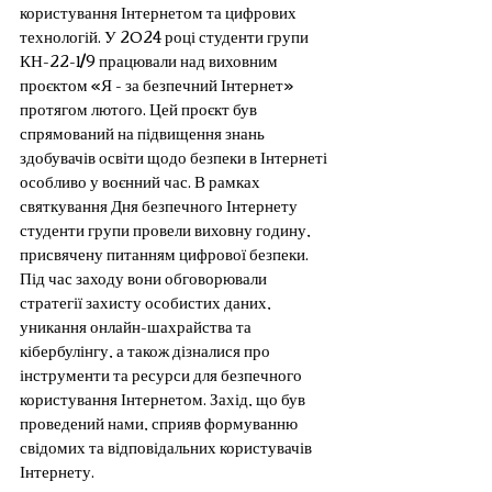
користування Інтернетом та цифрових 
технологій. У 2024 році студенти групи 
КН-22-1/9 працювали над виховним 
проєктом «Я - за безпечний Інтернет» 
протягом лютого. Цей проєкт був 
спрямований на підвищення знань 
здобувачів освіти щодо безпеки в Інтернеті 
особливо у воєнний час. В рамках 
святкування Дня безпечного Інтернету 
студенти групи провели виховну годину, 
присвячену питанням цифрової безпеки. 
Під час заходу вони обговорювали 
стратегії захисту особистих даних, 
уникання онлайн-шахрайства та 
кібербулінгу, а також дізналися про 
інструменти та ресурси для безпечного 
користування Інтернетом. Захід, що був 
проведений нами, сприяв формуванню 
свідомих та відповідальних користувачів 
Інтернету.