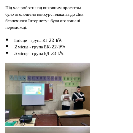
Під час роботи над виховним проєктом 
було оголошено конкурс плакатів до Дня 
безпечного Інтернету і були оголошені 
переможці: 
1 місце - група КІ-22-1/9;
2 місце - група ЕК-22-1/9;
3 місце - група БД-23-1/9.