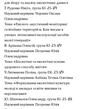
для збору та аналізу екологічних даних»
7. Руденко Нікіта, група КІ-25-1/9
Науковий керівник: Черниш Оксана 
Олександрівна
Тема: «Еколого-акустичний моніторинг  
селітебних територій м. Кам’янське в 
умовах  інтенсивної експлуатації засобів 
малої генерації»
8. Арішака Олексій, група КІ-23-1/9
Науковий керівник: Петренко Юлія 
Олександрівна
Тема: «Біологічні та екологічні основи 
здорового способу життя»
9.Литвинова Поліна, група ЕК-23-1/9
Науковий керівник: Бабієва Тетяна Олегівна
Тема: «Формування екологічної культури 
молоді в закладах освіти: виклики та 
перспективи»
10. Шаповалов Олександр, група КІ-25-1/11
Науковий керівник: Петренко Юлія 