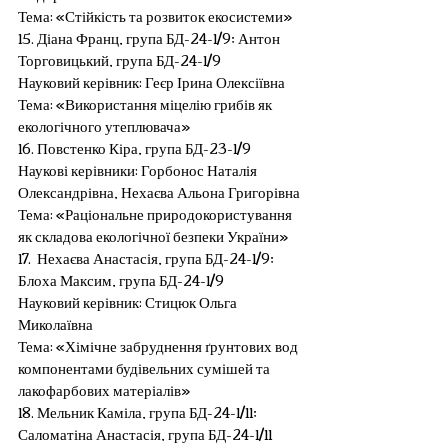
Тема: «Стійкість та розвиток екосистеми»
15. Діана Франц, група БД-24-1/9; Антон 
Торговицький, група БД-24-1/9
Науковий керівник: Геєр Ірина Олексіївна
Тема: «Використання міцелію грибів як 
екологічного утеплювача»
16. Повстенко Кіра, група БД-23-1/9
Наукові керівники: Горбонос Наталія 
Олександрівна, Нехаєва Альона Григорівна
Тема: «Раціональне природокористування 
як складова екологічної безпеки України»
17.  Нехаєва Анастасія, група БД-24-1/9; 
Блоха Максим, група БД-24-1/9
Науковий керівник: Стицюк Ольга 
Миколаївна
Тема: «Хімічне забруднення ґрунтових вод 
компонентами будівельних сумішей та 
лакофарбових матеріалів»
18. Мельник Каміла, група БД-24-1/11;  
Саломатіна Анастасія, група БД-24-1/11