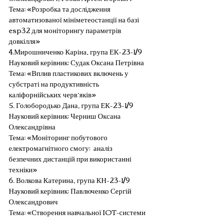
Тема: «Розробка та дослідження 
автоматизованої мініметеостанції на базі 
esp32 для моніторингу параметрів 
довкілля»
4.Мирошниченко Каріна, група ЕК-23-1/9
Науковий керівник: Судак Оксана Петрівна
Тема: «Вплив пластикових включень у 
субстраті на продуктивність 
каліфорнійських черв’яків»
5. Голобородько Дана, група ЕК-23-1/9
Науковий керівник: Черниш Оксана 
Олександрівна
Тема: «Моніторинг побутового 
електромагнітного смогу:  аналіз 
безпечних дистанцій при використанні 
техніки»
6. Волкова Катерина, група КН-23-1/9
Науковий керівник: Павлюченко Сергій 
Олександрович
Тема: «Створення навчальної IOT-системи 