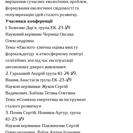
вирішення сучасних екологічних проблем, 
формування екологічної свідомості та 
популяризацію ідей сталого розвитку.
Учасники конференції
:
1. Хоменко Дар'я, група ЕК-23-1/9
Науковий керівник: Черниш Оксана 
Олександрівна
Тема: «Еколого-хімічна оцінка вмісту 
формальдегіду  в атмосферному повітрі 
селітебних зон під час експлуатації 
автономних джерел живлення».
2. Гарькавий Андрій група КІ-24-1/9, 
Вінник Анастасія група ЕК-23-1/9
Наукові керівники: Жуков Сергій 
Вадимович, Бабієва Тетяна Олегівна
Тема: «Сонячна енергетика як інструмент 
сталого розвитку»
3. Поник Сергій, Новиков Артур, група 
КІ-23-1/9
Наукові керівники: Павлюченко Сергій 
Олександрович, Робак Артем Ігорович