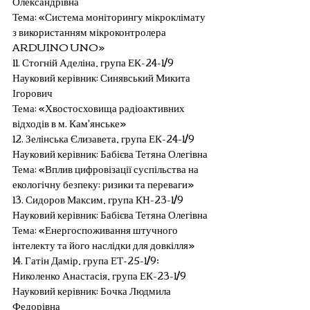
Олександрівна
Тема: «Система моніторингу мікроклімату 
з використанням мікроконтролера 
ARDUINO UNO»
11. Стогній Аделіна, група ЕК-24-1/9
Науковий керівник: Синявський Микита 
Ігорович
Тема: «Хвостосховища радіоактивних 
відходів в м. Кам'янське»
12. Зелінська Єлизавета, група ЕК-24-1/9
Науковий керівник: Бабієва Тетяна Олегівна
Тема: «Вплив цифровізації суспільства на 
екологічну безпеку: ризики та переваги»
13. Сидоров Максим, група КН-23-1/9
Науковий керівник: Бабієва Тетяна Олегівна
Тема: «Енергоспоживання штучного 
інтелекту та його наслідки для довкілля»
14. Гатін Дамір, група ЕТ-25-1/9; 
Николенко Анастасія, група ЕК-23-1/9
Науковий керівник: Бочка Людмила 
Федорівна