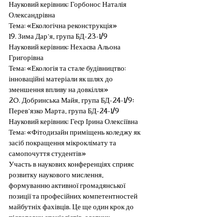
Науковий керівник: Горбонос Наталія 
Олександрівна
Тема: «Екологічна реконструкція»
19. Зима Дар’я, група БД-23-1/9
Науковий керівник: Нехаєва Альона 
Григорівна
Тема: «Екологія та стале будівництво: 
інноваційні матеріали як шлях до 
зменшення впливу на довкілля»
20. Добринська Майя, група БД-24-1/9; 
Перев’язко Марта, група БД-24-1/9
Науковий керівник: Геєр Ірина Олексіївна
Тема: «Фітодизайн приміщень коледжу як 
засіб покращення мікроклімату та 
самопочуття студентів»
Участь в наукових конференціях сприяє 
розвитку наукового мислення, 
формуванню активної громадянської 
позиції та професійних компетентностей 
майбутніх фахівців. Це ще один крок до 
підготовки спеціалістів, здатних 