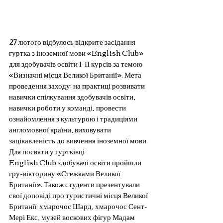
27 лютого відбулось відкрите засідання 
гуртка з іноземної мови «English Club» 
для здобувачів освіти І-ІІ курсів за темою 
«Визначні місця Великої Британії». Мета 
проведення заходу: на практиці розвивати 
навички спілкування здобувачів освіти, 
навички роботи у команді, провести 
ознайомлення з культурою і традиціями 
англомовної країни, виховувати 
зацікавленість до вивчення іноземної мови.
Для посвяти у гуртківці 
English Club здобувачі освіти пройшли 
гру-вікторину «Стежками Великої 
Британії». Також студенти презентували 
свої доповіді про туристичні місця Великої 
Британії: хмарочос Шард, хмарочос Сент-
Мері Екс, музей воскових фігур Мадам 