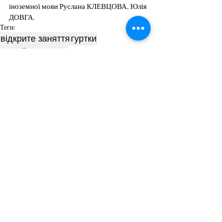
іноземної мови Руслана КЛЕВЦОВА, Юлія 
ДОВГА.
Теги:
відкрите заняття
гуртки
англійська мова
Профільна загальноосвітня підготовк
Пов'язані пости
Дивитися всі