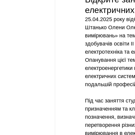
електричних
25.04.2025 року ві
Штанько Олени Олек
вимірювань» на тем
здобувачів освіти І
електротехніка та е
Опанування цієї те
електроенергетики 
електричних систем
подальшій професій
Під час заняття ст
призначенням та кл
позначення, визнач
перетворення різни
вимірювання в елек