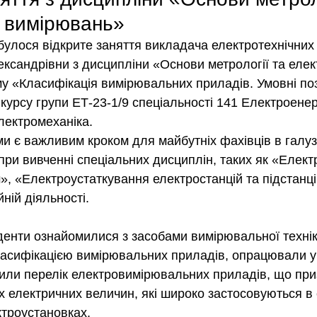
 вимірювань»
дбулося відкрите заняття викладача електротехнічних
сандрівни з дисципліни «Основи метрології та елек
у «Класифікація вимірювальних приладів. Умовні по
І курсу групи ЕТ-23-1/9 спеціальності 141 Електроенер
лектромеханіка.
ми є важливим кроком для майбутніх фахівців в галуз
при вивченні спеціальних дисциплін, таких як «Елект
», «Електроустаткування електростанцій та підстанці
ній діяльності.
уденти ознайомилися з засобами вимірювальної технік
асифікацією вимірювальних приладів, опрацювали у
или перелік електровимірювальних приладів, що при
х електричних величин, які широко застосовуються в
троустановках.