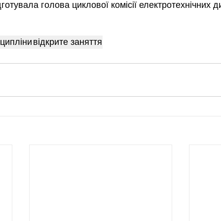
готувала голова циклової комісії електротехнічних д
сципліни
відкрите заняття