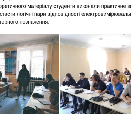
оретичного матеріалу студенти виконали практичне з
класти логічні пари відповідності електровимірюваль
ітерного позначення.