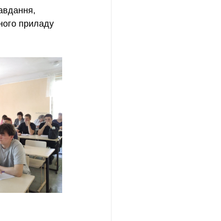
авдання, 
ного приладу 