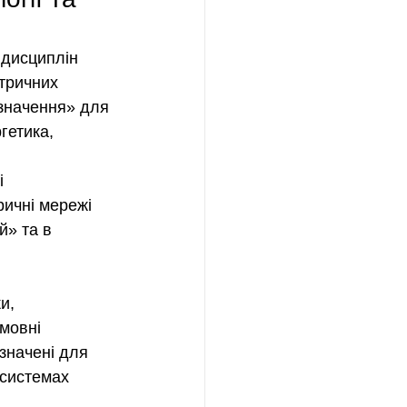
 дисциплін 
тричних 
значення» для 
гетика, 
і 
ричні мережі 
й» та в 
и, 
мовні 
значені для 
 системах 