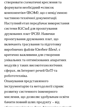
створювати схематичні креслення та 
формувати необхідний «список 
компонентів» (BOM), що є невід’ємною 
частиною технічної документації. 
Наступний етап передбачає використання 
системи KiCad для проєктування 
друкованих плат (РСВ). Навички 
проєктування друкованих плат, що 
включають трасування та підготовку 
виробничих файлів (Gerber files), є 
критично важливими для створення 
унікальних та оптимізованих апаратних 
модулів у таких високотехнологічних 
сферах, як Інтернет речей (IoT) та 
робототехніка.
Опанування представленого 
інструментарію та методології сприяє 
розвитку системного інженерного 
мислення, що дозволяє здобувачам освіти 
бачити повний шлях продукту — від 
абстрактної ідеї до його фізичної реалізації 