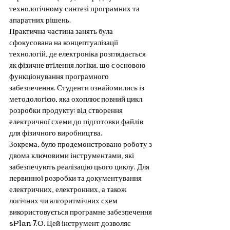
технологічному синтезі програмних та 
апаратних рішень.
Практична частина занять була 
сфокусована на концептуалізації 
технологій, де електроніка розглядається 
як фізичне втілення логіки, що є основою 
функціонування програмного 
забезпечення. Студенти ознайомились із 
методологією, яка охоплює повний цикл 
розробки продукту: від створення 
електричної схеми до підготовки файлів 
для фізичного виробництва.
Зокрема, було продемонстровано роботу з 
двома ключовими інструментами, які 
забезпечують реалізацію цього циклу. Для 
первинної розробки та документування 
електричних, електронних, а також 
логічних чи алгоритмічних схем 
використовується програмне забезпечення 
sPlan 7.0. Цей інструмент дозволяє 