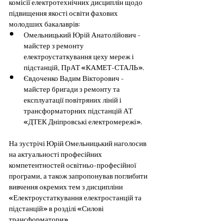
комісії електротехнічних дисциплін щодо 
підвищення якості освіти фахових 
молодших бакалаврів:
Омельницький Юрій Анатолійович - 
майстер з ремонту 
електроустаткування цеху мереж і 
підстанцій, ПрАТ «КАМЕТ-СТАЛЬ».
Євдоченко Вадим Вікторович - 
майстер бригади з ремонту та 
експлуатації повітряних ліній і 
трансформаторних підстанцій АТ 
«ДТЕК Дніпровські електромережі».
На зустрічі Юрій Омельницький наголосив 
на актуальності професійних 
компетентностей освітньо-професійної 
програми, а також запропонував поглибити 
вивчення окремих тем з дисципліни 
«Електроустаткування електростанцій та 
підстанцій» в розділі «Силові 
трансформатори».