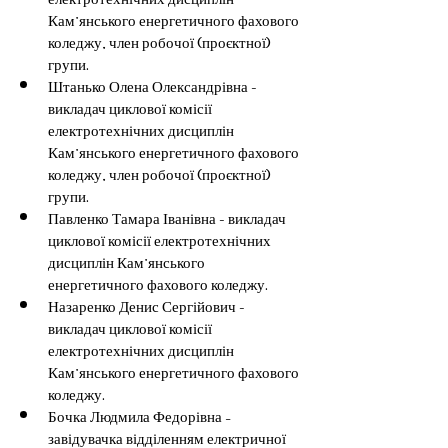
Кам’янського енергетичного фахового 
коледжу, член робочої (проєктної) 
групи.
Штанько Олена Олександрівна - 
викладач циклової комісії 
електротехнічних дисциплін 
Кам’янського енергетичного фахового 
коледжу, член робочої (проєктної) 
групи.
Павленко Тамара Іванівна - викладач 
циклової комісії електротехнічних 
дисциплін Кам’янського 
енергетичного фахового коледжу.
Назаренко Денис Сергійович - 
викладач циклової комісії 
електротехнічних дисциплін 
Кам’янського енергетичного фахового 
коледжу.
Бочка Людмила Федорівна – 
завідувачка відділенням електричної 