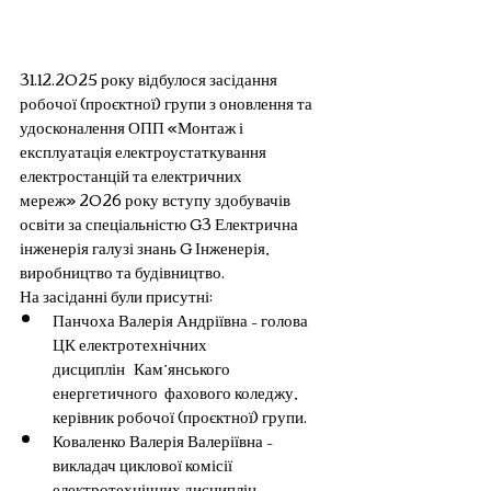
31.12.2025 року відбулося засідання 
робочої (проєктної) групи з оновлення та 
удосконалення ОПП «Монтаж і 
експлуатація електроустаткування 
електростанцій та електричних 
мереж» 2026 року вступу здобувачів 
освіти за спеціальністю G3 Електрична 
інженерія галузі знань G Інженерія, 
виробництво та будівництво.
На засіданні були присутні:
Панчоха Валерія Андріївна – голова 
ЦК електротехнічних 
дисциплін
Кам’янського 
енергетичного  фахового коледжу, 
керівник робочої (проєктної) групи.
Коваленко Валерія Валеріївна – 
викладач циклової комісії 
електротехнічних дисциплін 