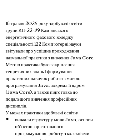
16 травня 2025 року здобувачі освіти 
групи КН-22-1/9 Кам’янського 
енергетичного фахового коледжу 
спеціальності 122 Комп’ютерні науки 
звітували про успішне проходження 
навчальної практики з вивчення Java Core.
Метою практики було закріплення 
теоретичних знань і формування 
практичних навичок роботи з мовою 
програмування Java, зокрема її ядром 
(Java Core), а також підготовка до 
подальшого вивчення професійних 
дисциплін.
У межах практики здобувачі освіти:
вивчали структуру мови Java, основи 
об’єктно-орієнтованого 
програмування, роботу з колекціями, 
винятками, файлами, класами та 