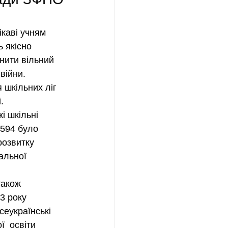
каві учням 
 якісно 
нити вільний 
війни.
 шкільних ліг 
.
і шкільні 
7594 було 
розвитку 
альної 
також 
3 року 
сеукраїнські 
  освіти 