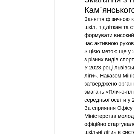
Кам`янського
Заняття фізичною к
шкіл, підліткам та 
формувати високий 
час активною рухово
З цією метою ще у 2
з різних видів спорт
У 2023 році львівс
ліги
»
. Наказом Міні
затверджено організ
змагань «Пліч-о-плі
середньої освіти у
За сприяння Офісу П
Міністерства молоді
офіційно стартува
шкільні ліги
»
 в сис