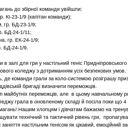
агань до збірної команди увійшли:
р. КІ-23-1/9 (капітан команди);
 гр. БД-23-1/9;
. БД-24-1/11;
а, гр. ЕК-24-1/9;
. БД-24-1/9.
 в залі для гри у настільний теніс Придніпровського
ового коледжу з дотриманням усіх безпекових умов.
ь, де команди грали за коло-системою розіграшу приз
ддівській бригаді визначити переможців.
уп майбутніх переможців, але 
 в цьому навчальному ро
джу грала в оновленому складі й посіла поки що 4 місц
змагань! Нашим хлопцям і дівчатам бажаємо на трену
щувати технічний та тактичний рівень гри,  пропагува
 заняття настільним тенісом як цікавий, емоційний за