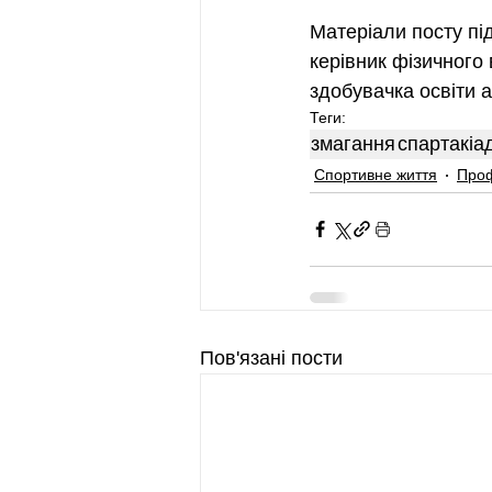
Матеріали посту пі
керівник фізичног
здобувачка освіти 
Теги:
змагання
спартакіа
Спортивне життя
Проф
Пов'язані пости