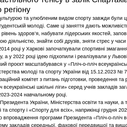
 регіону
ультурою та улюбленим видом спорту завжди були ці
студентській молоді. Саме ці заняття дають можливість
рівень здоров’я, 
набувати лідерських якостей, 
запов
ю діяльністю, знайти собі друзів, зняти стрес у часи 
014 році у Харкові започаткували спортивні змагання
у, а у 2022 році ідею підхопили і реалізували у Львові
ький проєкт масштабувався у 
«
Пліч-о-пліч всеукраїнськ
стерства молоді та спорту України від 15.12.2023 № 
аційний комітет з питань підготовки, проведення та 
ч всеукраїнські шкільні ліги» серед учнів закладів заг
 2023-2024 навчальному році.
резидента України, Міністерства освіти та науки, а 
 та спорту і «Спорту для всіх», наприкінці грудня 202
ло впровадження програми Президента 
«
Пліч-о-пліч в
тему закладів середньої, фахової передвищої та вищої