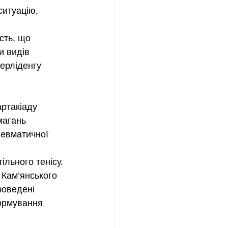
ситуацію, 
сть, що 
и видів 
ерліденгу 
ртакіаду 
магань 
невматичної 
ільного тенісу.
 Кам’янського 
роведені 
формування 