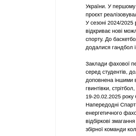
України. У першому
проєкт реалізовувал
У сезоні 2024/2025 
відкриває нові можл
спорту. До баскетбо
додалися гандбол і 
Заклади фахової пе
серед студентів, д
доповнена іншими в
гвинтівки, стрітбол,
19-20.02.2025 року 
Напередодні Спарта
енергетичного фахо
відбіркові змагання
збірної команди ко