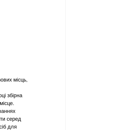
 
ових місць, 
ці 
збірна 
е.          
ваннях 
ти серед 
сіб для 