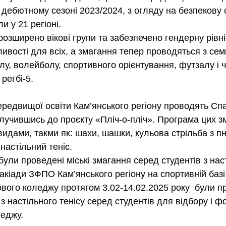
 дебютному сезоні 2023/2024, з огляду на безпекову 
и у 21 регіоні.
розширено вікові групи та забезпечено гендерну рівні
ивості для всіх, а змагання тепер проводяться з сем
лу, волейболу, спортивного орієнтування, футзалу і ч
регбі-5.
редвищої освіти Кам’янського регіону проводять Спа
олучившись до проєкту «Пліч-о-пліч». Програма цих з
идами, такми як: шахи, шашки, кульова стрільба з п
 настільний теніс.
були проведені міські змагання серед студентів з наст
кіади ЗФПО Кам’янського регіону на спортивній базі
вого коледжу протягом 3.02-14.02.2025 року  були п
 з настільного тенісу серед студентів для відбору і 
леджу.