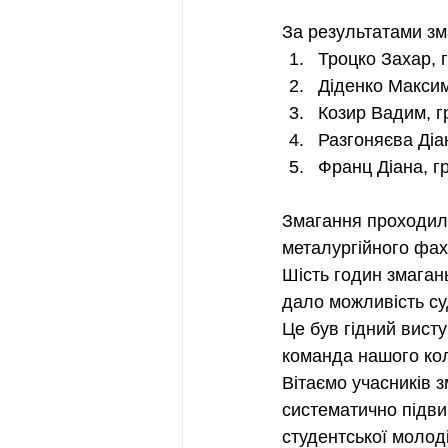
За результатами зм
Троцко Захар, г
Діденко Максим,
Козир Вадим, гр
Разгоняєва Діан
Франц Діана, гр
Змагання проходили
металургійного фах
Шість годин змаган
дало можливість су
Це був гідний вист
команда нашого коле
Вітаємо учасників 
систематично підви
студентської молоді