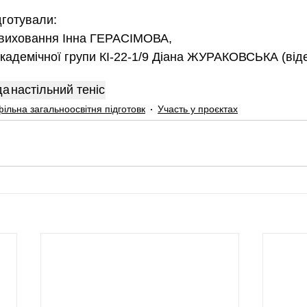
дготували:
о виховання Інна ГЕРАСІМОВА,
академічної групи КІ-22-1/9 Діана ЖУРАКОВСЬКА (віде
да
настільний теніс
ільна загальноосвітня підготовк
Участь у проєктах