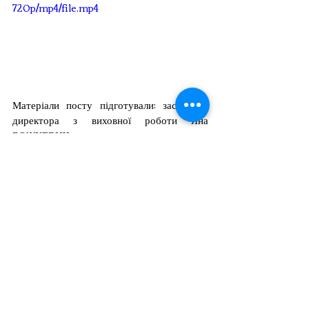
720p/mp4/file.mp4
Матеріали посту підготували: заступник 
директора з виховної роботи Яна 
БОЖКЕВИЧ, заступник голови 
студентського парламенту Діана ЖУКОВА, 
викладач української мови та літератури 
Юлія ЧЕРНИШ.
Пов'язані пости
Дивитися всі