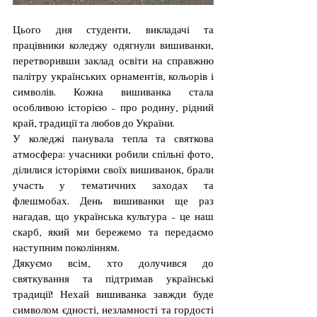
Цього дня студенти, викладачі та 
працівники коледжу одягнули вишиванки, 
перетворивши заклад освіти на справжню 
палітру українських орнаментів, кольорів і 
символів. Кожна вишиванка стала 
особливою історією – про родину, рідний 
край, традиції та любов до України.
У коледжі панувала тепла та святкова 
атмосфера: учасники робили спільні фото, 
ділилися історіями своїх вишиванок, брали 
участь у тематичних заходах та 
флешмобах. День вишиванки ще раз 
нагадав, що українська культура – це наш 
скарб, який ми бережемо та передаємо 
наступним поколінням.
Дякуємо всім, хто долучився до 
святкування та підтримав українські 
традиції! Нехай вишиванка завжди буде 
символом єдності, незламності та гордості 