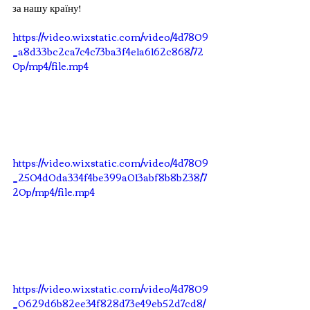
за нашу країну!
https://video.wixstatic.com/video/4d7809
_a8d33bc2ca7c4c73ba3f4e1a6162c868/72
0p/mp4/file.mp4
https://video.wixstatic.com/video/4d7809
_2504d0da334f4be399a013abf8b8b238/7
20p/mp4/file.mp4
https://video.wixstatic.com/video/4d7809
_0629d6b82ee34f828d73e49eb52d7cd8/