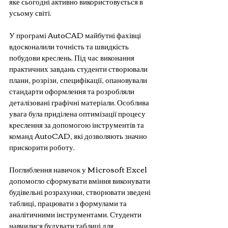
яке сьогодні активно використовується в 
усьому світі.
У програмі AutoCAD майбутні фахівці 
вдосконалили точність та швидкість 
побудови креслень. Під час виконання 
практичних завдань студенти створювали 
плани, розрізи, специфікації, опановували 
стандарти оформлення та розробляли 
деталізовані графічні матеріали. Особлива 
увага була приділена оптимізації процесу 
креслення за допомогою інструментів та 
команд AutoCAD, які дозволяють значно 
прискорити роботу.
Поглиблення навичок у Microsoft Excel 
допомогло сформувати вміння виконувати 
будівельні розрахунки, створювати зведені 
таблиці, працювати з формулами та 
аналітичними інструментами. Студенти 
навчилися будувати таблиці для 