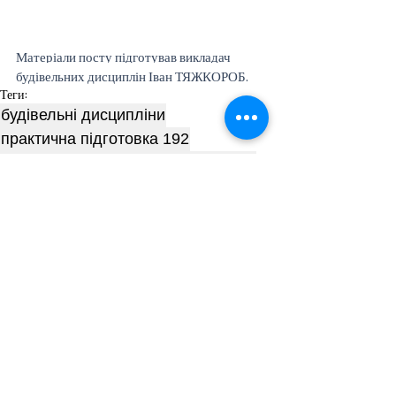
Матеріали посту підготував викладач 
будівельних дисциплін Іван ТЯЖКОРОБ.
Теги:
будівельні дисципліни
практична підготовка 192
будівництво та цивільна інженерія
комп`ютерна практика
Професійна підготовка
Пов'язані пости
Дивитися всі