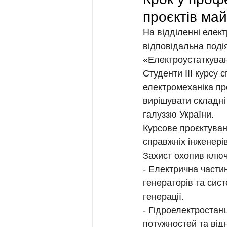
проєктів май
На відділенні елект
відповідальна подія
«Електроустаткуван
Студенти ІІІ курсу 
електромеханіка пр
вирішувати складні 
галуззю України.
Курсове проєктуван
справжніх інженері
Захист охопив ключ
- Електрична части
генераторів та сист
генерації.
- Гідроелектростан
потужностей та від