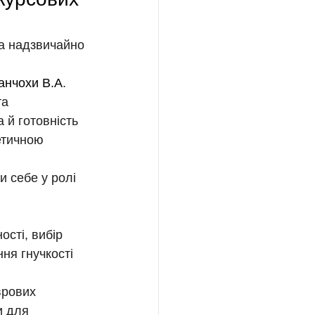
та надзвичайно 
анчохи В.А
.
а 
 й готовність 
етичною 
 себе у ролі 
сті, вибір 
ня гнучкості 
врових 
и для 