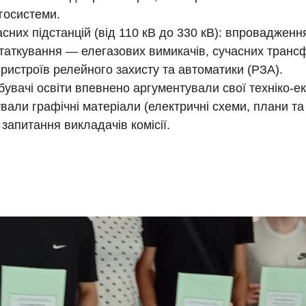
госистеми.
сних підстанцій (від 110 кВ до 330 кВ): впровадження
таткування — елегазових вимикачів, сучасних трансф
ристроїв релейного захисту та автоматики (РЗА).
бувачі освіти впевнено аргументували свої техніко-ек
али графічні матеріали (електричні схеми, плани та 
 запитання викладачів комісії.