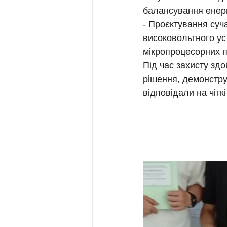
балансування енер
- Проєктування суча
високовольтного ус
мікропроцесорних п
Під час захисту здо
рішення, демонструв
відповідали на чіткі