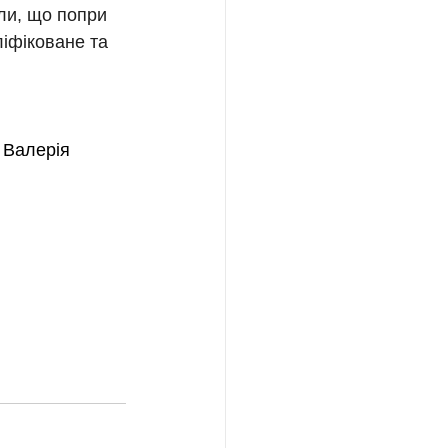
ли, що попри 
ліфіковане та 
 Валерія 