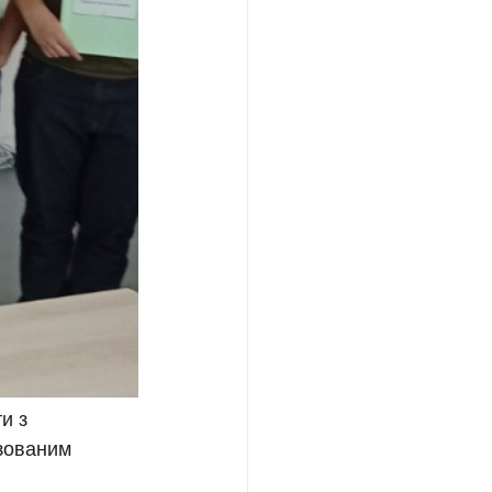
и з 
зованим 