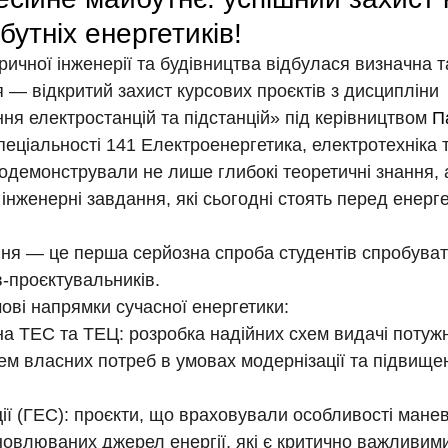
бутніх енергетиків!
ричної інженерії та будівництва відбулася визначна 
 — відкритий захист курсових проєктів з дисципліни 
ня електростанцій та підстанцій» під керівництвом 
П
спеціальності 141 Електроенергетика, електротехніка т
одемонстрували не лише глибокі теоретичні знання, а
інженерні завдання, які сьогодні стоять перед енерг
ня — це перша серйозна спроба студентів спробувати
в-проєктувальників.
ові напрямки сучасної енергетики:
на ТЕС та ТЕЦ: розробка надійних схем видачі потужно
ем власних потреб в умовах модернізації та підвищен
ції (ГЕС): проєкти, що враховували особливості мане
новлюваних джерел енергії, які є критично важливим