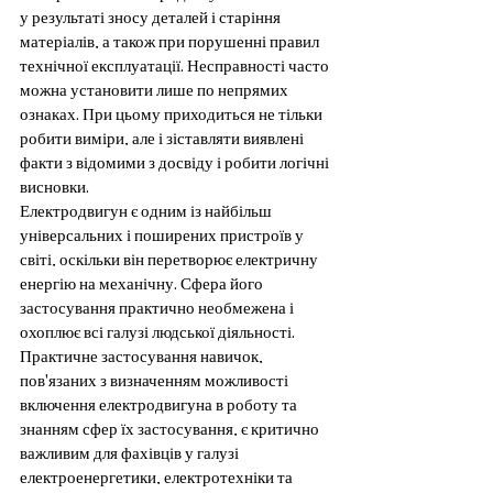
у результаті зносу деталей і старіння 
матеріалів, а також при порушенні правил 
технічної експлуатації. Несправності часто 
можна установити лише по непрямих 
ознаках. При цьому приходиться не тільки 
робити виміри, але і зіставляти виявлені 
факти з відомими з досвіду і робити логічні 
висновки.
Електродвигун є одним із найбільш 
універсальних і поширених пристроїв у 
світі, оскільки він перетворює електричну 
енергію на механічну. Сфера його 
застосування практично необмежена і 
охоплює всі галузі людської діяльності. 
Практичне застосування навичок, 
пов'язаних з визначенням можливості 
включення електродвигуна в роботу та 
знанням сфер їх застосування, є критично 
важливим для фахівців у галузі 
електроенергетики, електротехніки та 