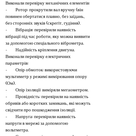
Виконали перевірку механічних елементів:
-         Ротор: прокрутили вал вручну (він 
повинен обертатися плавно, без заїдань, 
без сторонніх звуків (скрегіт, гудіння).
-         Вібрація: перевірили наявність 
вібрації під час роботи, яку можна виявити 
за допомогою спеціального віброметра. 
-         Надійність кріплення двигуна.
Виконали перевірку електричних 
параметрів:
-         Опір обмоток: використовуючи 
мультиметр у режимі вимірювання опору 
(Ом).
-         Опір ізоляції: виміряли мегаометром.
-         Провідність: перевірили на наявність 
обривів або коротких замикань, які можуть 
свідчити про пошкодження ізоляції.
-         Напруга: перевірили наявність 
напруги в мережі за допомогою 
вольтметра.