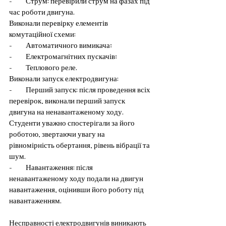
-         Струм: перевірили струм на фазах під 
час роботи двигуна. 
Виконали перевірку елементів 
комутаційної схеми:
-         Автоматичного вимикача;
-         Електромагнітних пускачів;
-         Теплового реле.
Виконали запуск електродвигуна:
-         Перший запуск: після проведення всіх 
перевірок, виконали перший запуск 
двигуна на ненавантаженому ходу. 
Студенти уважно спостерігали за його 
роботою, звертаючи увагу на 
рівномірність обертання, рівень вібрації та 
шум.
-         Навантаження: після 
ненавантаженому ходу подали на двигун 
навантаження, оцінивши його роботу під 
навантаженням. 
Несправності електродвигунів виникають 