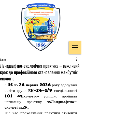
1 лип.
Ландшафтно-екологічна практика – важливий
крок до професійного становлення майбутніх
екологів
З 
15
 по 
26 червня 2026
 року здобувачі 
освіти групи 
ЕК-24-1/9
 спеціальності 
101 «Екологія
» успішно пройшли 
навчальну практику 
«Ландшафтно-
екологічна».
Під час проходження практики студенти 