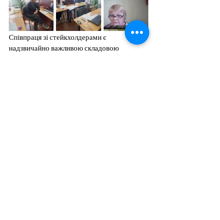
Співпраця зі стейкхолдерами є 
надзвичайно важливою складовою 
освітнього процесу, адже вона сприяє 
формуванню професійних 
компетентностей, розвитку практичних 
навичок та підвищенню мотивації 
здобувачів освіти.
Дякуємо за плідну співпрацю та цінний 
внесок у підготовку майбутніх фахівців-
екологів!
Матеріали посту підготували 
завідувач відділення інформаційних 
технологій та екології Тетяна БАБІЄВА,
керівник робочої (проєктної) групи ОПП 
"Екологія" Оксана СУДАК
Теги: