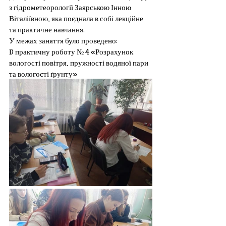
з гідрометеорології Заярською Інною 
Віталіївною, яка поєднала в собі лекційне 
та практичне навчання. 
У межах заняття було проведено: 
1) практичну роботу № 4 «Розрахунок 
вологості повітря, пружності водяної пари 
та вологості ґрунту»