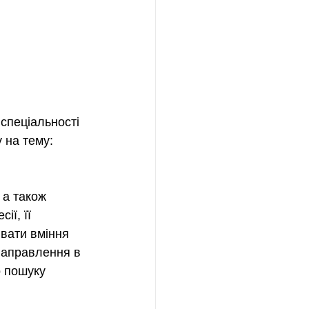
спеціальності 
 на тему: 
 а також 
ї, її 
ивати вміння 
направлення в 
о пошуку 