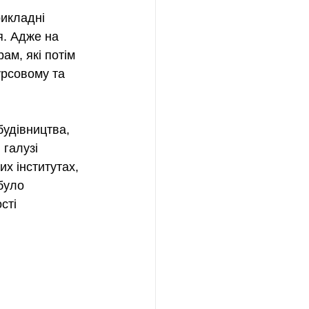
икладні 
я. Адже на 
ам, які потім 
урсовому та 
 
удівництва, 
галузі 
х інститутах, 
було 
сті 