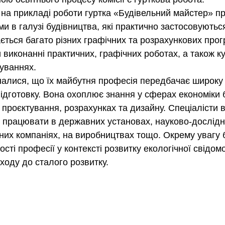
а прикладі роботи гуртка «Будівельний майстер» пр
и в галузі будівництва, які практично застосовуютьс
ється багато різних графічних та розрахункових прогр
 виконанні практичних, графічних роботах, а також к
уваннях.
алися, що їх майбутня професія передбачає широку
ідготовку. Вона охоплює знання у сферах економіки б
проєктування, розрахунках та дизайну. Спеціалісти в 
 працювати в державних установах, науково-дослідни
них компаніях, на виробництвах тощо. Окрему увагу 
сті професії у контексті розвитку екологічної свідомо
ходу до сталого розвитку.