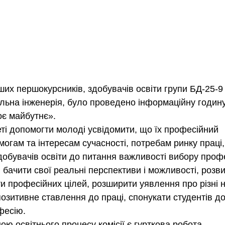
ших першокурсників, здобувачів освіти групи БД-25-9 
ільна інженерія, було проведено інформаційну годину
є майбутнє». 
еті допомогти молоді усвідомити, що їх професійний 
могам та інтересам сучасності, потребам ринку праці,
обувачів освіти до питання важливості вибору професі
, бачити свої реальні перспективи і можливості, розв
ти професійних цілей, розширити уявлення про різні 
позитивне ставлення до праці, спонукати студентів д
фесію.
ю освітнього процесу комісії є гурткова робота. 