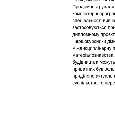
Продемонстрували н
комп’ютерні програм
спеціальності вивча
застосовуються при
дипломному проєкт
Першокурсники дізн
міждисциплінарну п
матеріалознавства, 
будівництва можуть
приватних будівель
приділено актуально
суспільства та пере