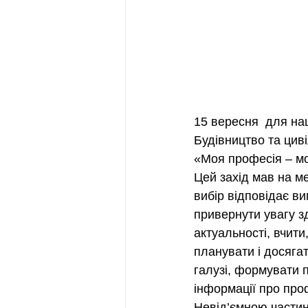
15 вересня  для на
Будівництво та цив
«Моя професія – мо
Цей захід мав на м
вибір відповідає ви
привернути увагу зд
актуальності, вчити
планувати і досяга
галузі, формувати 
інформації про про
Невід’ємною частино