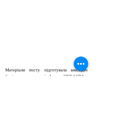
Матеріали посту підготувала викладач 
будівельних дисциплін Альона НЕХАЄВА.
Теги:
будівельні дисципліни
практична підготовка 192
Професійна підготовка