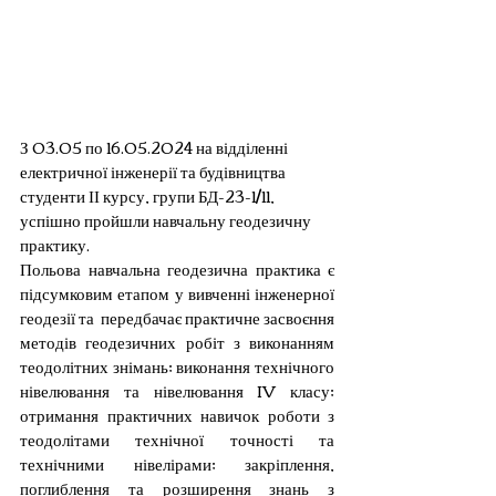
З 03.05 по 16.05.2024 на відділенні 
електричної інженерії та будівництва 
студенти ІІ курсу, групи БД-23-1/11, 
успішно пройшли навчальну геодезичну 
практику.
Польова навчальна геодезична практика є 
підсумковим етапом у вивченні інженерної 
геодезії та  передбачає практичне засвоєння 
методів геодезичних робіт з виконанням 
теодолітних знімань; виконання технічного 
нівелювання та нівелювання IV класу; 
отримання практичних навичок роботи з 
теодолітами технічної точності та 
технічними нівелірами; закріплення, 
поглиблення та розширення знань з 