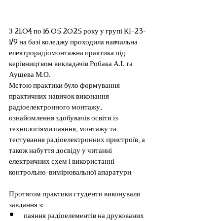
З 21.04 по 16.05.2025 року у групі КІ-23-
1/9 на базі коледжу проходила навчальна 
електрорадіомонтажна практика під 
керівництвом викладачів Робака А.І. та 
Аушева М.О. 
Метою практики було формування 
практичних навичок виконання 
радіоелектронного монтажу, 
ознайомлення здобувачів освіти із 
технологіями паяння, монтажу та 
тестування радіоелектронних пристроїв, а 
також набуття досвіду у читанні 
електричних схем і використанні 
контрольно-вимірювальної апаратури.
Протягом практики студенти виконували 
завдання з:
паяння радіоелементів на друкованих 