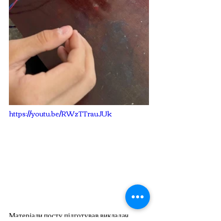
https://youtu.be/RWzTTrauJUk
Матеріали посту підготував викладач 