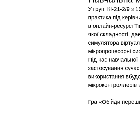
У групі КІ-21-2/9 з
практика під керів
в онлайн-ресурсі Ti
якої складності, да
симулятора віртуал
мікропроцесорні си
Під час навчальної
застосування сучас
використання вбудо
мікроконтроллерів
Гра «Обійди переш