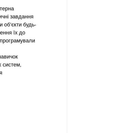
ютерна 
ичні завдання 
и об’єкти будь-
ення їх до 
 програмували 
навичок 
 систем, 
я 