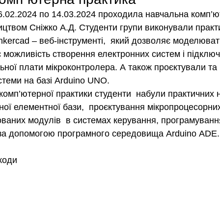
 16.02.2024 по 14.03.2024 проходила навчальна комп’
ництвом Сніжко А.Д. Студенти групи виконували практ
nkercad – веб-інструменті,  який дозволяє моделюват
є можливість створення електронних систем і підключ
ьної плати мікроконтролера. А також проєктували та
стеми на базі Arduino UNO.
 комп’ютерної практики студенти  набули практичних 
ної елементної бази,  проєктування мікропроцесорних
ваних модулів  в системах керування, програмуванн
 за допомогою програмного середовища Arduino ADE.
коди