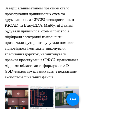
Завершальним етапом практики стало 
проєктування принципових схем та 
друкованих плат (PCB) з використанням 
KiCAD та EasyEDA. Майбутні фахівці 
будували принципові схеми пристроїв, 
підбирали електронні компоненти, 
призначали футпринти, усували помилки 
відповідності контактів, виконували 
трасування доріжок, налаштовували 
правила проєктування (DRC), працювали з 
мідними областями та формували 2D- 
й 3D-вигляд друкованих плат з подальшим 
експортом фінальних файлів.