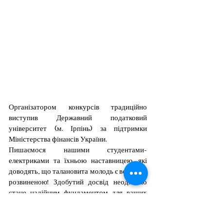
Організатором конкурсів традиційно 
виступив Державний податковий 
університет (м. Ірпінь) за підтримки 
Міністерства фінансів України.
Пишаємося нашими студентами-
електриками та їхньою наставницею, які 
доводять, що талановита молодь є всебічно 
розвиненою! Здобутий досвід неодмінно 
стане надійним фундаментом для ваших 
майбутніх успіхів та професійного 
зростання!