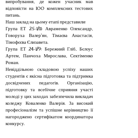
випробування, де кожен учасник мав 
відповісти на 100 комплексних тестових 
питань.
Наш заклад на цьому етапі представили:
Група ЕТ 25-1/11: Авраменко Олександр, 
Говоруха Валер'ян, Тімаєва Анастасія, 
Тімофєєва Єлизавета.
Група ЕТ 24-1/9: Бережний Гліб, Бєлоус 
Артем, Панчоха Мирослава, Сектіменко 
Роман.
Невіддільною складовою успіху наших 
студентів є якісна підготовка та підтримка 
досвідчених педагогів. Організацію, 
підготовку та всебічне сприяння участі 
молоді у цих заходах забезпечила викладач 
коледжу Коваленко Валерія. За високий 
професіоналізм та успішне керівництво її 
нагороджено сертифікатом координатора 
конкурсу.