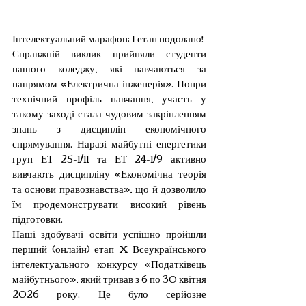
Інтелектуальний марафон: І етап подолано!
Справжній виклик прийняли студенти 
нашого коледжу, які навчаються за 
напрямом «Електрична інженерія». Попри 
технічний профіль навчання, участь у 
такому заході стала чудовим закріпленням 
знань з дисциплін економічного 
спрямування. Наразі майбутні енергетики 
груп ЕТ 25-1/11 та ЕТ 24-1/9 активно 
вивчають дисципліну «Економічна теорія 
та основи правознавства», що й дозволило 
їм продемонструвати високий рівень 
підготовки.
Наші здобувачі освіти успішно пройшли 
перший (онлайн) етап X Всеукраїнського 
інтелектуального конкурсу «Податківець 
майбутнього», який тривав з 6 по 30 квітня 
2026 року. Це було серйозне 