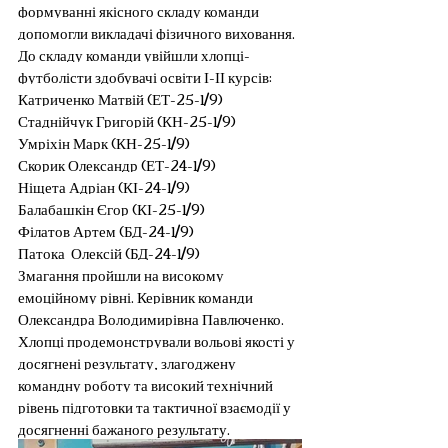
формуванні якісного складу команди 
допомогли викладачі фізичного виховання. 
До складу команди увійшли хлопці-
футболісти здобувачі освіти І-ІІ курсів:
Катриченко Матвій (ЕТ-25-1/9)
Стаднійчук Григорій (КН-25-1/9)
Умріхін Марк (КН-25-1/9)
Скорик Олександр (ЕТ-24-1/9)
Ніщета Адріан (КІ-24-1/9)
Балабашкін Єгор (КІ-25-1/9)  
Філатов Артем (БД-24-1/9)
Патока  Олексій (БД-24-1/9)
Змагання пройшли на високому 
емоційному рівні. Керівник команди 
Олександра Володимирівна Павлюченко. 
Хлопці продемонстрували вольові якості у 
досягнені результату, злагоджену 
командну роботу та високий технічний 
рівень підготовки та тактичної взаємодії у 
досягненні бажаного результату.