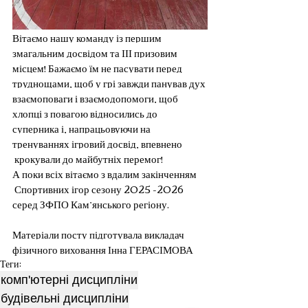
Вітаємо нашу команду із першим 
змагальним досвідом та ІІІ призовим 
місцем! Бажаємо їм не пасувати перед 
труднощами, щоб у грі завжди панував дух 
взаємоповаги і взаємодопомоги, щоб 
хлопці з повагою відносились до 
суперника і, напрацьовуючи на 
тренуваннях ігровий досвід, впевнено 
 крокували до майбутніх перемог!
А поки всіх вітаємо з вдалим закінченням 
 Спортивних ігор сезону 2025 -2026 
серед ЗФПО Кам’янського регіону.
Матеріали посту підготувала викладач 
фізичного виховання Інна ГЕРАСІМОВА
Теги:
комп'ютерні дисципліни
будівельні дисципліни