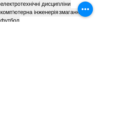
електротехнічні дисципліни
комп'ютерна інженерія
змагання
футбол
Спортивне життя
Пов'язані пости
Дивитися всі