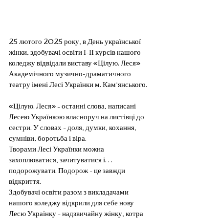
25 лютого 2025 року, в День української 
жінки, здобувачі освіти І-ІІ курсів нашого 
коледжу відвідали виставу «Цілую. Леся» 
Академічного музично-драматичного 
театру імені Лесі Українки м. Кам’янського.
«Цілую. Леся» – останні слова, написані 
Лесею Українкою власноруч на листівці до 
сестри. У словах – доля, думки, кохання, 
сумніви, боротьба і віра.
Творами Лесі Українки можна 
захоплюватися, зачитуватися і… 
подорожувати. Подорож – це завжди 
відкриття.
Здобувачі освіти разом з викладачами 
нашого коледжу відкрили для себе нову 
Лесю Українку – надзвичайну жінку, котра 