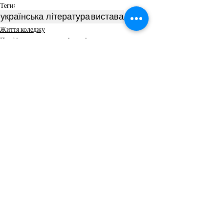
Теги:
українська література
вистава
Життя коледжу
Профільна загальноосвітня підготовк
Виховні проєкти
Пов'язані пости
Дивитися всі