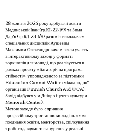
28 жовтня 2025 року здобувачі освіти 
Мединський Іван (гр.КІ-22-1/9) та Зима 
Дар’я (гр.БД-23-1/9) разом із викладачем 
спеціальних дисциплін Аушевим 
Максимом Олександровичем взяли участь 
в інтерактивному заході у форматі 
воркшопів для молоді, що реалізується в 
рамках проєкту «Багаторічна програма 
стійкості», упровадженого за підтримки 
Education Cannot Wait та міжнародної 
організації Finnish Church Aid (FCA).
Захід відбувся у м.Дніпро (центр культури 
Menorah Center).
Метою заходу було  сприяння 
професійному зростанню молоді шляхом 
поєднання освіти, менторства, спілкування 
з роботодавцями та занурення у реальні 