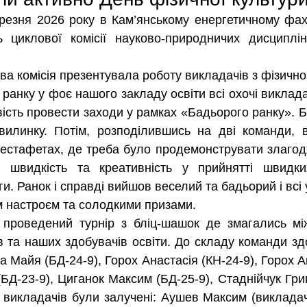
 циклової комісії науково-природничих дисциплін
а комісія презентувала роботу викладачів з фізично
ість провести заходи у рамках «Бадьорого ранку». Б
хвилинку. Потім, розподілившись на дві команди, в
 естафетах, де треба було продемонструвати злагод
ь, швидкість та креативність у прийнятті швидк
. Ранок і справді вийшов веселий та бадьорий і всі 
им настроєм та солодкими призами.
 та наших здобувачів освіти. До складу команди здо
 Майя (БД-24-9), Горох Анастасія (КН-24-9), Горох А
Д-23-9), Циганок Максим (БД-25-9), Стаднійчук Григо
 викладачів були залучені: Аушев Максим (викладач