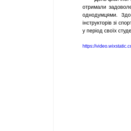
отримали задоволе
однодумцями. Здоб
інструкторів зі спо
у період своїх студ
https://video.wixstat