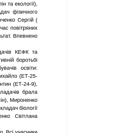
 та екології), 
дач фізичного 
енко Сергій ( 
час повітряних 
ьтат. Впевнено 
ивній боротьбі 
ачів освіти: 
ихайло (ЕТ-25-
тин (ЕТ-24-9), 
ладачів брала 
н), Мироненко 
ладач біології 
нко Світлана 