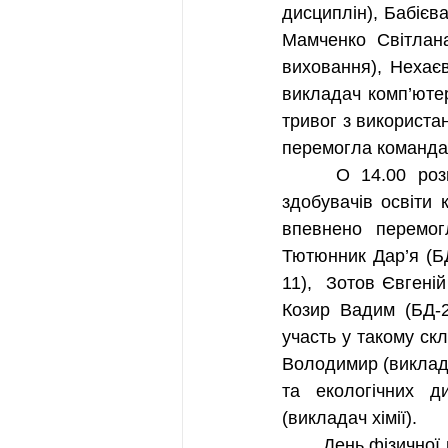
дисциплін), Бабієва
Мамченко Світлана
виховання), Нехаєв
викладач комп’ютер
тривог з використа
перемогла команда 
 	О 14.00 розпочались звитяги між збірними командами викладачів КЕФК та 
здобувачів освіти к
впевнено перемогл
Тютюнник Дар’я (БД
11),  Зотов Євгеній
Козир Вадим (БД-2
участь у такому ск
Володимир (виклада
та екологічних ди
(викладач хімії).
	День фізичної культури та спорту пройшов весело, активно та цікаво. Всі учасники 