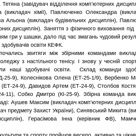
 Тетяна (завідувач відділення комп’ютерних дисциплін
 (викладач хімії), Павлюченко Олександра (викла
а Альона (викладач будівельних дисциплін), Павлюч
них дисциплін). Заняття з фізичного виховання під 
ням гри у шашки, дало під час змагань чудовий резул
здобувачів освіти КЕФК.
оледжу з настільного тенісу. І знову у чесній спорт
и наші здобувачі освіти.  Склад команди здобув
-25-9), Колеснікова Олена (ЕТ-25-1/9), Вербенко М
 (ЕТ-24-9), Давидов Артем (ЕТ-24-9), Столбов Костян
4-11), Собко Дмитро (КІ-25-9). Збірна команда вик
ладі: Аушев Максим (викладач комп’ютерних дисциплі
ч предмету Захист України), Синявський Микита (вик
сциплін), Герасімова Інна (керівник ФВ), Мамче