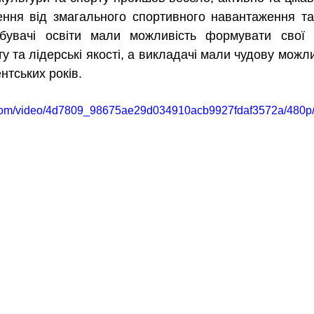
ння від змагального спортивного навантаження та 
увачі освіти мали можливість формувати свої ко
рту та лідерські якості, а викладачі мали чудову можли
ентських років.
ic.com/video/4d7809_98675ae29d034910acb9927fdaf3572a/480p/