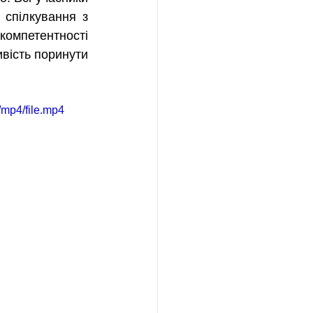
спілкування з 
мпетентності 
вість поринути 
mp4/file.mp4