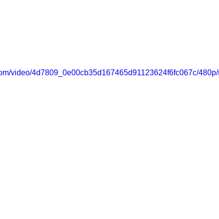
ic.com/video/4d7809_0e00cb35d167465d91123624f6fc067c/480p/