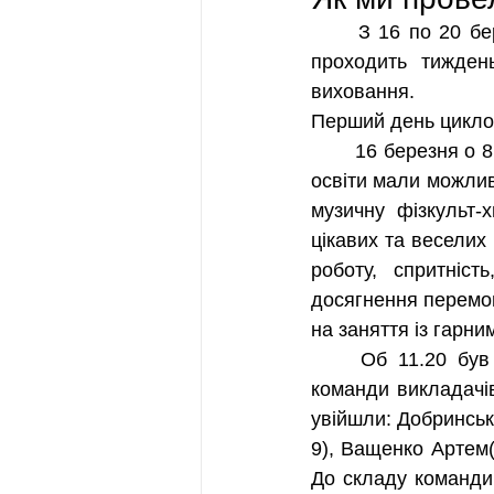
	З 16 по 20 березня 2026 року в Кам’янському енергетичному фаховому коледжі 
проходить тиждень
виховання.
Перший день циклов
	16 березня о 8 ранку у фоє нашого закладу освіти всі охочі викладачі та здобувачі 
освіти мали можлив
музичну фізкульт-
цікавих та веселих
роботу, спритніст
досягнення перемоги
на заняття із гарн
	Об 11.20 був проведений турнір з бліц-шашок де змагались між собою збірні 
команди викладачів
увійшли: Добринська
9), Ващенко Артем(Б
До складу команди