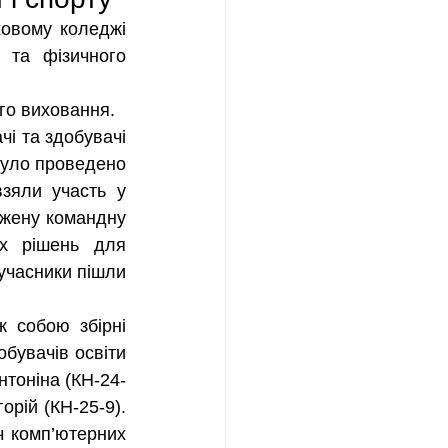
 та фізичного 
го виховання.
уло проведено 
зяли участь у 
жену командну 
их рішень для 
учасники пішли 
бувачів освіти 
нтоніна (КН-24-
рій (КН-25-9). 
 комп’ютерних 