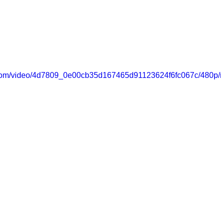
ic.com/video/4d7809_0e00cb35d167465d91123624f6fc067c/480p/