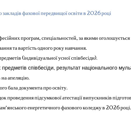
 закладів фахової передвищої освіти в 2026 році
фесійних програм, спеціальностей, за якими оголошується
чання та вартість одного року навчання.
редметів (індивідуальної усної співбесіди).
 предметів співбесіди, результат національного муль
 на апеляцію.
го бала документа про освіту.
к проведення підсумкової атестації випускників підготов
Кам’янського енергетичного фахового коледжу в 2026 році