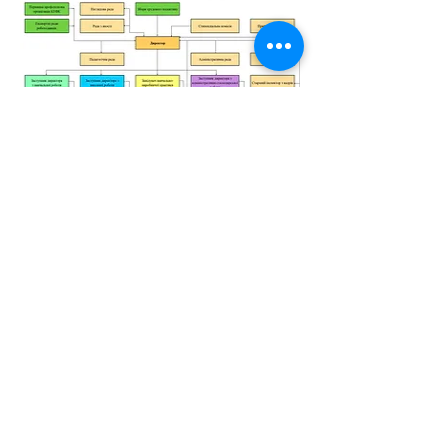
Контакти
51918, Дніпропетровська обл.
м. Кам`янське, вул. Енергетиків, 36
тел.
(096) 482-32-92
E-mail:
det_dndz@ukr.net
Ми у соцмережах