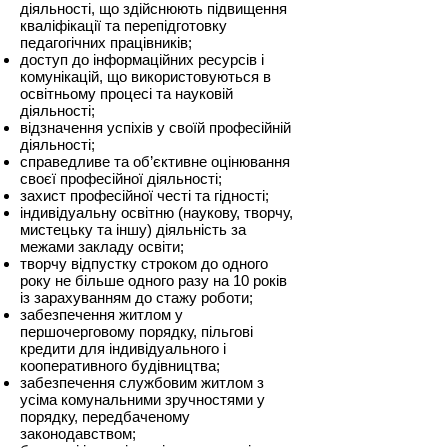
діяльності, що здійснюють підвищення
кваліфікації та перепідготовку
педагогічних працівників;
доступ до інформаційних ресурсів і
комунікацій, що використовуються в
освітньому процесі та науковій
діяльності;
відзначення успіхів у своїй професійній
діяльності;
справедливе та об’єктивне оцінювання
своєї професійної діяльності;
захист професійної честі та гідності;
індивідуальну освітню (наукову, творчу,
мистецьку та іншу) діяльність за
межами закладу освіти;
творчу відпустку строком до одного
року не більше одного разу на 10 років
із зарахуванням до стажу роботи;
забезпечення житлом у
першочерговому порядку, пільгові
кредити для індивідуального і
кооперативного будівництва;
забезпечення службовим житлом з
усіма комунальними зручностями у
порядку, передбаченому
законодавством;