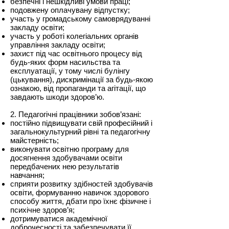
безпечні і нешкідливі умови праці;
подовжену оплачувану відпустку;
участь у громадському самоврядуванні
закладу освіти;
участь у роботі колегіальних органів
управління закладу освіти;
захист під час освітнього процесу від
будь-яких форм насильства та
експлуатації, у тому числі булінгу
(цькування), дискримінації за будь-якою
ознакою, від пропаганди та агітації, що
завдають шкоди здоров’ю.
2. Педагогічні працівники зобов’язані:
постійно підвищувати свій професійний і
загальнокультурний рівні та педагогічну
майстерність;
виконувати освітню програму для
досягнення здобувачами освіти
передбачених нею результатів
навчання;
сприяти розвитку здібностей здобувачів
освіти, формуванню навичок здорового
способу життя, дбати про їхнє фізичне і
психічне здоров’я;
дотримуватися академічної
доброчесності та забезпечувати її