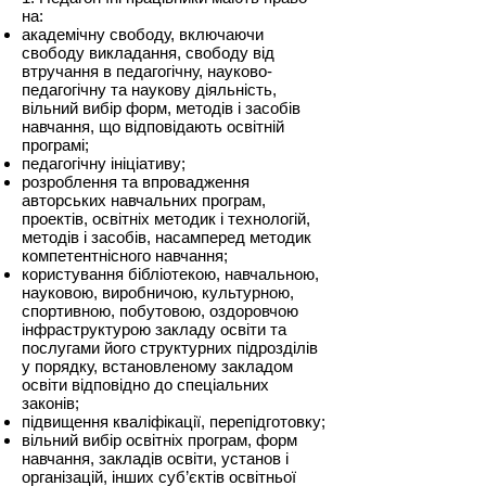
на:
академічну свободу, включаючи
свободу викладання, свободу від
втручання в педагогічну, науково-
педагогічну та наукову діяльність,
вільний вибір форм, методів і засобів
навчання, що відповідають освітній
програмі;
педагогічну ініціативу;
розроблення та впровадження
авторських навчальних програм,
проектів, освітніх методик і технологій,
методів і засобів, насамперед методик
компетентнісного навчання;
користування бібліотекою, навчальною,
науковою, виробничою, культурною,
спортивною, побутовою, оздоровчою
інфраструктурою закладу освіти та
послугами його структурних підрозділів
у порядку, встановленому закладом
освіти відповідно до спеціальних
законів;
підвищення кваліфікації, перепідготовку;
вільний вибір освітніх програм, форм
навчання, закладів освіти, установ і
організацій, інших суб’єктів освітньої