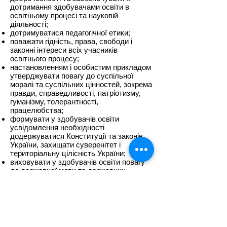
дотримання здобувачами освіти в
освітньому процесі та науковій
діяльності;
дотримуватися педагогічної етики;
поважати гідність, права, свободи і
законні інтереси всіх учасників
освітнього процесу;
настановленням і особистим прикладом
утверджувати повагу до суспільної
моралі та суспільних цінностей, зокрема
правди, справедливості, патріотизму,
гуманізму, толерантності,
працелюбства;
формувати у здобувачів освіти
усвідомлення необхідності
додержуватися
Конституції
та законів
України, захищати суверенітет і
територіальну цілісність України;
виховувати у здобувачів освіти повагу
до державної мови та державних
символів України, національних,
історичних, культурних цінностей
України, дбайливе ставлення до
історико-культурного надбання України
та навколишнього природного
середовища;