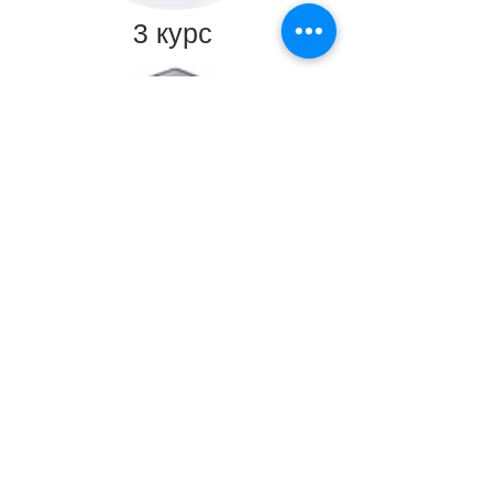
3 курс
4 курс
Контакти
51918, Дніпропетровська обл.
м. Кам`янське, вул. Енергетиків, 36
тел.
(096) 482-32-92
E-mail:
det_dndz@ukr.net
Ми у соцмережах
© 2019 ­- 2026 Кам`янський енергетичний фаховий коледж