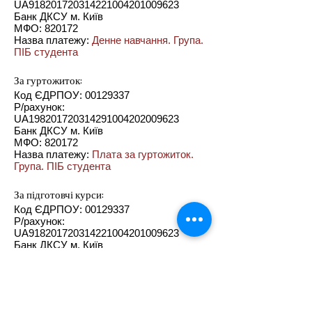
UA918201720314221004201009623
Банк ДКСУ м. Київ
МФО: 820172
Назва платежу:
Денне навчання. Група.
ПІБ студента
За гуртожиток:
Код ЄДРПОУ:
00129337
Р/рахунок:
UA198201720314291004202009623
Банк ДКСУ м. Київ
МФО: 820172
Назва платежу:
Плата за гуртожиток.
Група. ПІБ студента
За підготовчі курси:
Код ЄДРПОУ:
00129337
Р/рахунок:
UA918201720314221004201009623
Банк ДКСУ м. Київ
МФО: 820172
Назва платежу:
Підготовчі курси. ПІБ
вступника