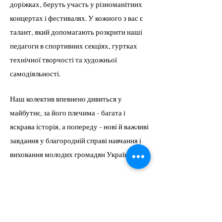
доріжках, беруть участь у різноманітних
концертах і фестивалях. У кожного з вас є
талант, який допомагають розкрити наші
педагоги в спортивних секціях, гуртках
технічної творчості та художньої
самодіяльності.
Наш колектив впевнено дивиться у
майбутнє, за його плечима - багата і
яскрава історія, а попереду - нові й важливі
завдання у благородній справі навчання і
виховання молодих громадян України!
Запрошую тебе, юний друже, до
Кам`янського енергетичного фахового
коледжу, де ти отримаєш якісні знання та
впевненість у майбутньому. Бажаю успіхів