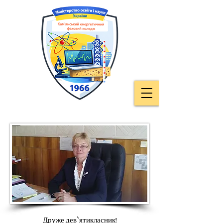
Друже дев`ятикласник!