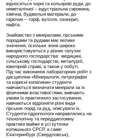
відносяться чорні та кольорові руди, до
неметалічної – індустріальна сировина,
хімічна, будівельні матеріали, до
горючих – торф, вугілля, озокерит,
нафта.
Знайомство з мінералами, гірськими
породами та рудами має велике
значення, оскільки вони широко
використовуються у різних галузях
народного господарства: медицині,
сільському господарстві, металургії,
ювелірній справі, а також у побуті.
Під час виконання лабораторних робіт з
дисципліни «Мінералогія, петрографія
та корисні копалини» студенти
навчаються визначати мінерали за їх
фізичними властивостями, вивчають
умови їх практичного застосування,
навчаються відрізняти різні види
гірських порід та руд, описувати їх.
Студенти-гідрогеологи направлялись на
технологічну та переддипломну
практики майже в усі куточки
колишнього СРСР, а саме:
Єкатеринбург (Свердловськ),