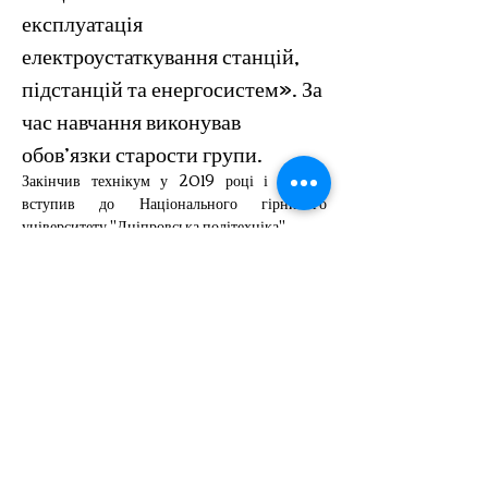
експлуатація 
електроустаткування станцій, 
підстанцій та енергосистем». За 
час навчання виконував 
обов’язки старости групи.
Закінчив технікум у 2019 році і відразу 
вступив до Національного гірничого 
університету "Дніпровська політехніка".
З жовтня 2021 року солдат полку Азов. З 
перших днів повномасштабної російської 
агресії захищав Маріуполь.
Солдат Чорний Євгеній загинув 4 березня 
2022 року.
Доземний уклін воїну-захиснику!
Вічна пам’ять і слава Герою!