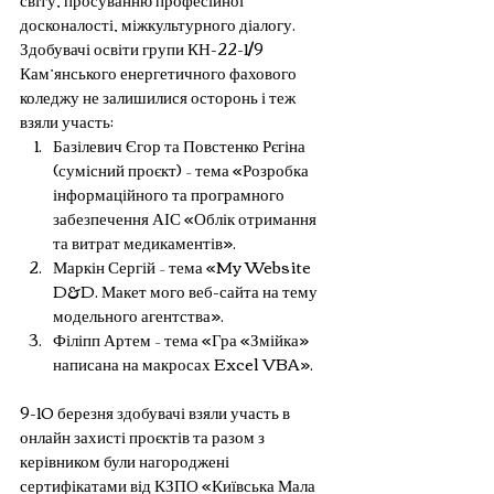
досконалості, міжкультурного діалогу.
Здобувачі освіти групи КН-22-1/9 
Кам’янського енергетичного фахового 
коледжу не залишилися осторонь і теж 
взяли участь:
Базілевич Єгор та Повстенко Рєгіна 
(сумісний проєкт) 
–
 тема «Розробка 
інформаційного та програмного 
забезпечення АІС «Облік отримання 
та витрат медикаментів».
Маркін Сергій 
–
 тема «My Website 
D&D. Макет мого веб-сайта на тему 
модельного агентства».
Філіпп Артем 
–
 тема «Гра «Змійка» 
написана на макросах Excel VBA».
9-10 березня здобувачі взяли участь в 
онлайн захисті проєктів та разом з 
керівником були нагороджені 
сертифікатами від КЗПО «Київська Мала 