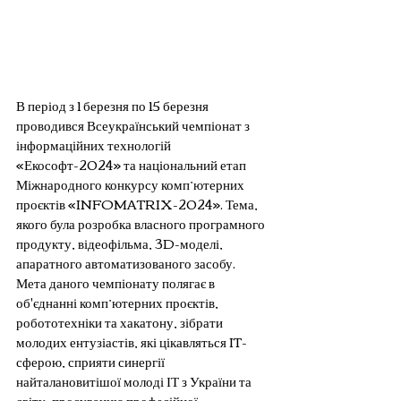
В період з 1 березня по 15 березня 
проводився Всеукраїнський чемпіонат з 
інформаційних технологій 
«Екософт-2024» та національний етап 
Міжнародного конкурсу комп’ютерних 
проєктів «INFOMATRIX-2024». Тема, 
якого була розробка власного програмного 
продукту, відеофільма, 3D-моделі, 
апаратного автоматизованого засобу. 
Мета даного чемпіонату полягає в 
об'єднанні комп’ютерних проєктів, 
робототехніки та хакатону, зібрати 
молодих ентузіастів, які цікавляться IT-
сферою, сприяти синергії 
найталановитішої молоді ІТ з України та 
світу, просуванню професійної 