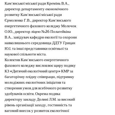
Кам’янської міської ради Кремінь В.А., 
директор департаменту економічного 
розвитку Кам’янської міської ради 
Єрмоленко Г.В., директор Кам’янського 
енергетичного фахового коледжу Молочок 
О.Ю., директор ліцею №26 Полагейкіна 
В.А., завідувач кафедри екології та охорони 
навколишнього середовища ДДТУ Грицан 
Ю.І. та інші представники освітньої та 
наукової спільноти міста.
Колектив Кам’янського енергетичного 
фахового коледжу висловлює щиру подяку 
КЗ «Дитячий екологічний центр» КМР за 
багаторічну плідну співпрацю, підтримку 
молодіжних екологічних ініціатив та 
створення умов для всебічного розвитку 
здобувачів освіти. Окрема подяка 
директору закладу Долині Л.М. за високий 
рівень організації заходу, гостинність та 
вагомий внесок у розвиток екологічної 