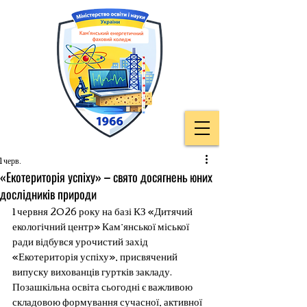
1 черв.
«Екотериторія успіху» – свято досягнень юних
дослідників природи
1 червня 2026 року на базі КЗ «Дитячий 
екологічний центр» Кам’янської міської 
ради відбувся урочистий захід 
«Екотериторія успіху», присвячений 
випуску вихованців гуртків закладу.
Позашкільна освіта сьогодні є важливою 
складовою формування сучасної, активної 