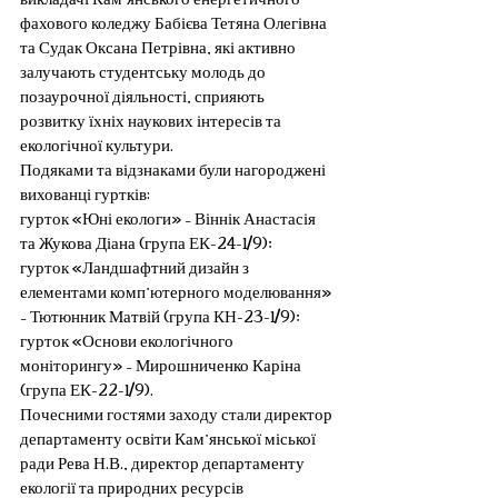
фахового коледжу Бабієва Тетяна Олегівна 
та Судак Оксана Петрівна, які активно 
залучають студентську молодь до 
позаурочної діяльності, сприяють 
розвитку їхніх наукових інтересів та 
екологічної культури.
Подяками та відзнаками були нагороджені 
вихованці гуртків:
гурток «Юні екологи» – Віннік Анастасія 
та Жукова Діана (група ЕК-24-1/9);
гурток «Ландшафтний дизайн з 
елементами комп’ютерного моделювання» 
– Тютюнник Матвій (група КН-23-1/9);
гурток «Основи екологічного 
моніторингу» – Мирошниченко Каріна 
(група ЕК-22-1/9).
Почесними гостями заходу стали директор 
департаменту освіти Кам’янської міської 
ради Рева Н.В., директор департаменту 
екології та природних ресурсів 