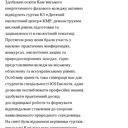
Здобувачі освіти Кам’янського 
енергетичного фахового коледжу активно 
відвідують гуртки КЗ «Дитячий 
екологічний центр» КМР, демонструючи 
високий рівень підготовки та 
зацікавленості в екологічній тематиці. 
Протягом року вони брали участь у 
науково-практичних конференціях, 
конкурсах, екологічних акціях та 
природоохоронних заходах, гідно 
представляючи коледж на міському, 
обласному та всеукраїнському рівнях.
Особливу цінність така співпраця має для 
студентів спеціальності 101 Екологія, адже 
дозволяє поглиблювати професійні знання, 
здобувати практичний досвід 
дослідницької роботи та формувати 
відповідальне ставлення до охорони 
навколишнього природного середовища.
На святі були відзначені керівники гуртків – 
викладачі Кам’янського енергетичного 