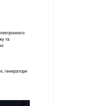
лектронного 
жу та 
ні 
і, генератори 
 