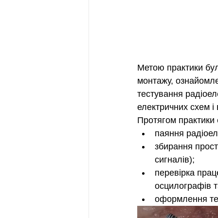
Метою практики бу
монтажу, ознайомле
тестування радіоеле
електричних схем і
Протягом практики 
паяння радіоел
збирання прост
сигналів);
перевірка прац
осцилографів т
оформлення тех