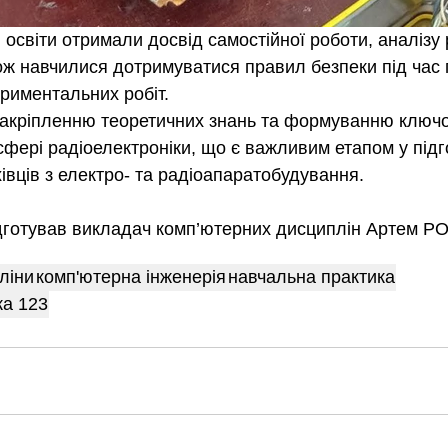
і освіти отримали досвід самостійної роботи, аналізу 
ож навчилися дотримуватися правил безпеки під час
риментальних робіт.
закріпленню теоретичних знань та формуванню ключо
сфері радіоелектроніки, що є важливим етапом у підг
івців з електро- та радіоапаратобудування.
дготував викладач комп’ютерних дисциплін Артем Р
ліни
комп'ютерна інженерія
навчальна практика
ка 123