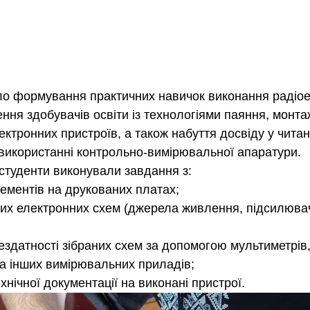
ло формування практичних навичок виконання радіое
ння здобувачів освіти із технологіями паяння, монта
ктронних пристроїв, а також набуття досвіду у читан
 використанні контрольно-вимірювальної апаратури.
студенти виконували завдання з:
ементів на друкованих платах;
их електронних схем (джерела живлення, підсилювач
ездатності зібраних схем за допомогою мультиметрів,
а інших вимірювальних приладів;
нічної документації на виконані пристрої.