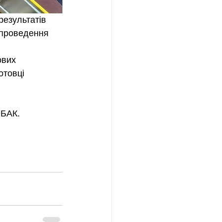
результатів 
 проведення 
вих 
отовці 
ОБАК.