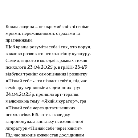
Кожна людина — це окремий світ: зі своїми 
мріями, переживаннями, страхами та 
прагненнями. 
Щоб краще розуміти себе і тих, хто поруч, 
важливо розвивати психологічну культуру. 
Саме для цього в коледжі в рамках тижня 
психології 23.04.2025 р. в гр.КН-23-1/9 
відбувся тренінг самопізнання і розвитку 
«Пізнай себе – і ти пізнаєш світ!», під час 
семінару керівників академічних груп 
24.04.2025 р. пройшла арт-терапія: 
малюнок на тему  «Який я куратор», гра 
«Пізнай себе через цитати великих 
психологів». Бібліотека коледжу 
запропонувала виставку психологічної 
літератури «Пізнай себе через книги».
Під час заходів кожен став дослідником 