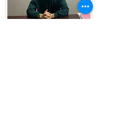
Синявський Микита Ігорович
Викладач біології
Спеціаліст другої категорії
Черниш Оксана Олександрівна