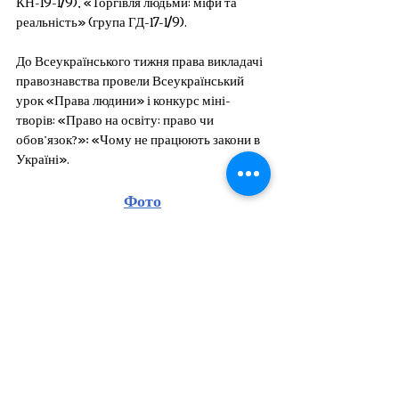
КН-19-1/9), «Торгівля людьми: міфи та 
реальність» (група ГД-17-1/9). 
До Всеукраїнського тижня права викладачі 
правознавства провели Всеукраїнський 
урок «Права людини» і конкурс міні-
творів: «Право на освіту: право чи 
обов’язок?»; «Чому не працюють закони в 
Україні».
Фото
Матеріали посту підготувала психологічна 
служба КаДЕТ
Життя коледжу