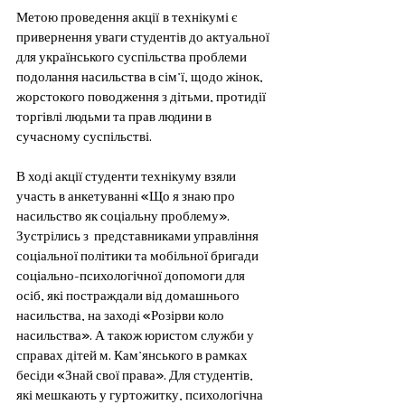
Метою проведення акції
в технікумі є 
привернення уваги студентів до актуальної 
для українського суспільства проблеми 
подолання насильства в сім’ї, щодо жінок, 
жорстокого поводження з дітьми, протидії 
торгівлі людьми та прав людини в 
сучасному суспільстві. 
В ході акції студенти технікуму взяли 
участь в анкетуванні «Що я знаю про 
насильство як соціальну проблему». 
Зустрілись з  представниками управління 
соціальної політики та мобільної бригади 
соціально-психологічної допомоги для 
осіб, які постраждали від домашнього 
насильства, на заході «Розірви коло 
насильства». А також юристом служби у 
справах дітей м. Кам’янського в рамках 
бесіди «Знай свої права». Для студентів, 
які мешкають у гуртожитку, психологічна 