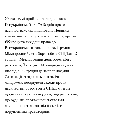
У технікумі пройшли заходи, присвячені 
Всеукраїнській акції «16 днів проти 
насильства», яка ініційована Першим 
всесвітнім інститутом жіночого лідерства 
1991 року та тиждень права до 
Всеукраїнського тижня права. 1 грудня – 
Міжнародний день боротьби зі СНІДом, 2 
грудня – Міжнародний день боротьби з 
рабством, 3 грудня – Міжнародний день 
інвалідів, 10 грудня день прав людини. 
Дати акції створюють символічний 
ланцюжок, поєднуючи заходи проти 
насильства, боротьби із СНІДом та дії 
щодо захисту прав людини, підкреслюючи, 
що будь-які прояви насильства над 
людиною, незалежно від її статі, є 
порушенням прав людини.