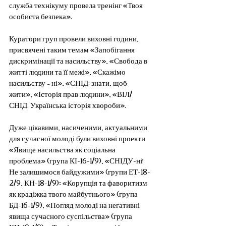
служба технікуму провела тренінг «Твоя 
особиста безпека». 
Куратори груп провели виховні години, 
присвячені таким темам «Запобігання 
дискримінації та насильству», «Свобода в 
житті людини та її межі», «Скажімо 
насильству – ні», «СНІД: знати, щоб 
жити», «Історія прав людини», «ВІЛ/
СНІД. Українська історія хвороби».
Дуже цікавими, насиченими, актуальними 
для сучасної молоді були виховні проекти 
«Явище насильства як соціальна 
проблема» (група КІ-16-1/9), «СНІДУ-ні! 
Не залишимося байдужими» (групи ЕТ-18-
2/9, КН-18-1/9); «Корупція та фаворитизм 
як крадіжка твого майбутнього» (група 
БД-16-1/9), «Погляд молоді на негативні 
явища сучасного суспільства» (група 