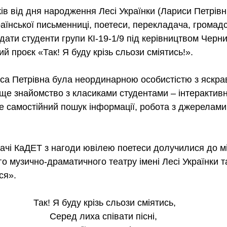
ків від дня народження Лесі Українки (Лариси Петрівн
раїнської письменниці, поетеси, перекладача, громадсь
 дати студенти групи КІ-19-1/9 під керівництвом Черн
й проєк «Так! Я буду крізь сльози сміятись!».
иса Петрівна була неординарною особистістю з яскра
ще знайомство з класиками студентами – інтерактивн
е самостійний пошук інформації, робота з джерелами 
ачі КаДЕТ з нагоди ювілею поетеси долучилися до мі
го музично-драматичного театру імені Лесі Українки 
ся».
Так! Я буду крізь сльози сміятись,
Серед лиха співати пісні,