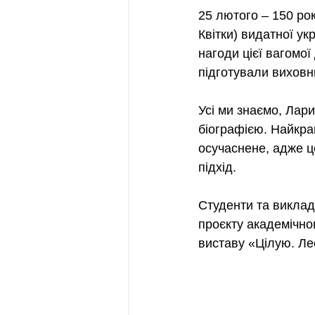
25 лютого – 150 ро
Квітки) видатної ук
нагоди цієї вагомої
підготували виховни
Усі ми знаємо, Лар
біографією. Найкра
осучаснене, адже ц
підхід.
Студенти та виклад
проєкту академічно
виставу «Цілую. Ле