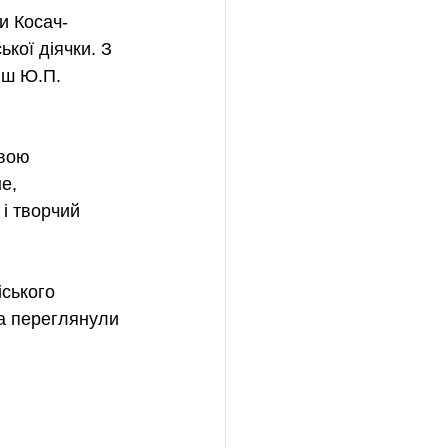
и Косач-
кої діячки. З 
иш Ю.П. 
вою 
е, 
і творчий 
ського 
та переглянули 