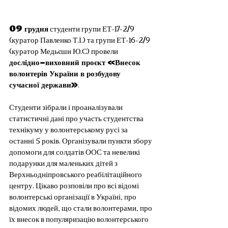
09 грудня
 студенти групи ЕТ-17-2/9 
(куратор Павленко Т.І.) та групи ЕТ-16-2/9 
(куратор Медьєши Ю.С) провели 
дослідно-виховний проєкт «Внесок 
волонтерів України в розбудову 
сучасної держави»
.
Студенти зібрали і проаналізували 
статистичні дані про участь студентства 
технікуму у волонтерському русі за 
останні 5 років. Організували пункти збору 
допомоги для солдатів ООС та невеликі 
подарунки для маленьких дітей з 
Верхньодніпровського реабілітаційного 
центру. Цікаво розповіли про всі відомі 
волонтерські організації в Україні, про 
відомих людей, що стали волонтерами, про 
їх внесок в популяризацію волонтерського 