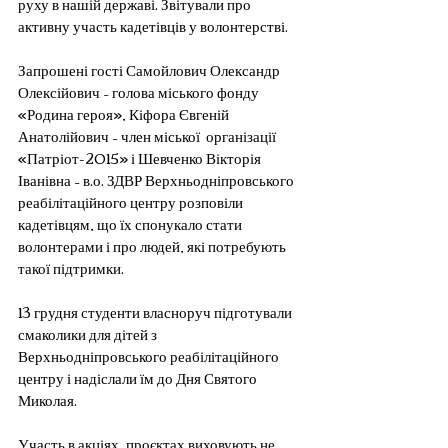
руху в нашій державі. Звітували про 
активну участь кадетівців у волонтерстві.
Запрошені гості Самойлович Олександр 
Олексійович – голова міського фонду 
«Родина героя», Кіфора Євгеній 
Анатолійович – член міської  організації 
«Патріот-2015» і Шевченко Вікторія 
Іванівна – в.о. ЗДВР Верхньодніпровського 
реабілітаційного центру розповіли 
кадетівцям, що їх спонукало стати 
волонтерами і про людей, які потребують 
такої підтримки.
13 грудня студенти власноруч підготували 
смаколики для дітей з 
Верхньодніпровського реабілітаційного 
центру і надіслали їм до Дня Святого 
Миколая. 
Участь в акціях, проєктах виховують не 