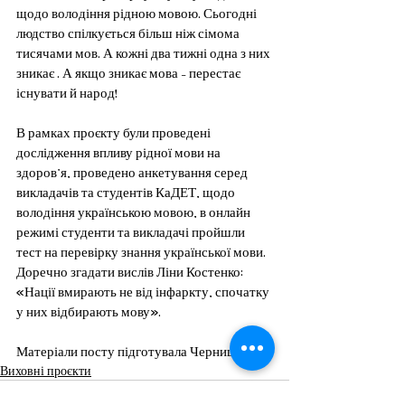
щодо володіння рідною мовою. Сьогодні  
людство спілкується більш ніж сімома 
тисячами мов. А кожні два тижні одна з них 
зникає . А якщо зникає мова – перестає 
існувати й народ!
В рамках проєкту були проведені 
дослідження впливу рідної мови на 
здоров’я, проведено анкетування серед 
викладачів та студентів КаДЕТ, щодо 
володіння українською мовою, в онлайн 
режимі студенти та викладачі пройшли 
тест на перевірку знання української мови.
Доречно згадати вислів Ліни Костенко: 
«Нації вмирають не від інфаркту, спочатку 
у них відбирають мову».
Матеріали посту підготувала Черниш Ю.П.
Виховні проєкти