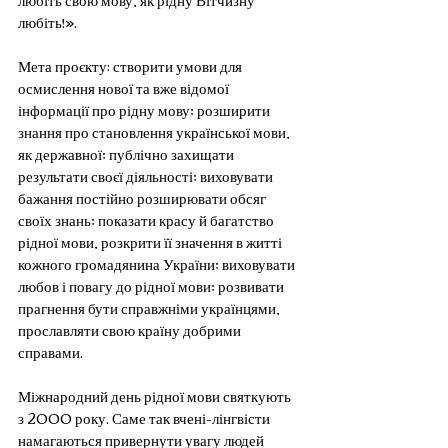
любіть!».
Мета проєкту: створити умови для 
осмислення нової та вже відомої 
інформації про рідну мову; розширити 
знання про становлення української мови, 
як державної; публічно захищати 
результати своєї діяльності; виховувати 
бажання постійно розширювати обсяг 
своїх знань; показати красу й багатство 
рідної мови, розкрити її значення в житті 
кожного громадянина України; виховувати 
любов і повагу до рідної мови; розвивати 
прагнення бути справжніми українцями, 
прославляти свою країну добрими 
справами.
Міжнародний день рідної мови святкують 
з 2000 року. Саме так вчені-лінгвісти 
намагаються привернути увагу людей 