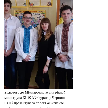
21 лютого до Міжнародного дня рідної 
мови група КІ-18-1/9 (куратор Черниш 
Ю.П.) презентувала проєкт «Вивчайте, 
любіть свою мову, як рідну Вітчизну 